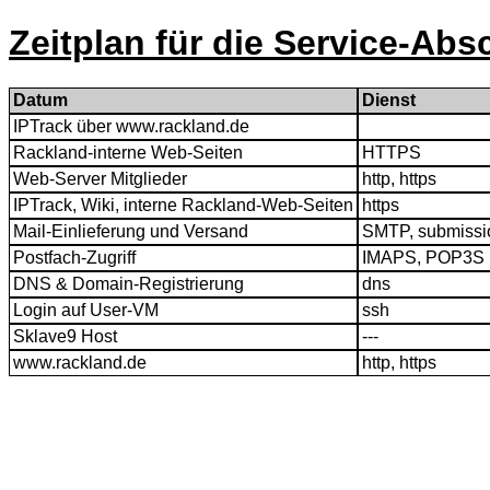
Zeitplan für die Service-Ab
Datum
Dienst
IPTrack über www.rackland.de
Rackland-interne Web-Seiten
HTTPS
Web-Server Mitglieder
http, https
IPTrack, Wiki, interne Rackland-Web-Seiten
https
Mail-Einlieferung und Versand
SMTP, submissi
Postfach-Zugriff
IMAPS, POP3S
DNS & Domain-Registrierung
dns
Login auf User-VM
ssh
Sklave9 Host
---
www.rackland.de
http, https